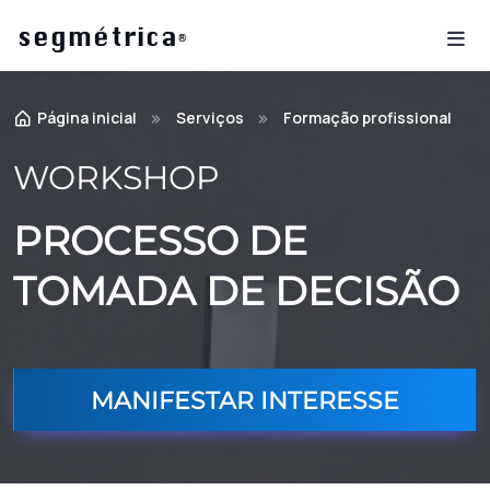
é
seg
m
trica
®
Página inicial
Serviços
Formação profissional
WORKSHOP
PROCESSO DE
TOMADA DE DECISÃO
MANIFESTAR INTERESSE