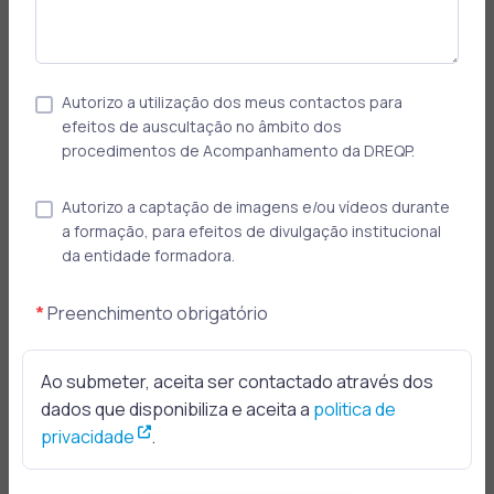
Autorizo a utilização dos meus contactos para
efeitos de auscultação no âmbito dos
procedimentos de Acompanhamento da DREQP.
Autorizo a captação de imagens e/ou vídeos durante
a formação, para efeitos de divulgação institucional
da entidade formadora.
*
Preenchimento obrigatório
Psicóloga
Nivalda Reis
Ao submeter, aceita ser contactado através dos
dados que disponibiliza e aceita a
politica de
Psicóloga do Trabalho e das Organizações,
privacidade
.
Psicóloga coach, licenciada pela Universidade dos
Açores e mestre em Psicologia Social e das