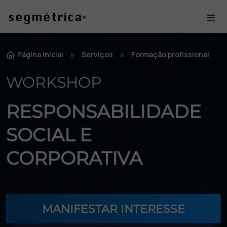
é
seg
m
trica
®
Página inicial
Serviços
Formação profissional
WORKSHOP
RESPONSABILIDADE
SOCIAL E
CORPORATIVA
MANIFESTAR INTERESSE